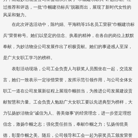
过推荐和评选，一批“巾帼建功标兵”脱颖而出，展现了新时代女性的
风采和魅力。
在此次评选活动中，陈约娟、平海鸥等15名员工荣获“巾帼建功标
兵”荣誉称号。她们以坚定的信念、执着的精神，在各自的岗位上默默
奉献，为妙洁物业公司发展作出了积极贡献。她们的事迹感人至深，
是广大女职工学习的榜样。
表彰活动现场，公司工会负责人与获奖人员围坐在一起，交流发
言，她们一致表示一定珍惜荣誉，发挥示范引领作用，与公司全体女
职工一道在公司发展新征程上展现巾帼担当，为推进公司发展建设贡
献智慧和力量。工会负责人勉励广大女职工要以先进典型为榜样，大
力弘扬妙洁物业“诚信为人、善美做事”的经营理念，进一步坚定理想
信念，激扬巾帼之志；强化责任担当，奉献巾帼之力；弘扬传统美
德，彰显巾帼之美。随后，公司领导和工会一起为获奖员工颁发荣誉